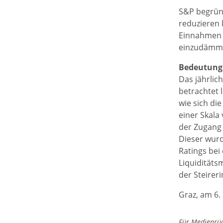
S&P begründ
reduzieren
Einnahmen 
einzudämmen
Bedeutung 
Das jährlic
betrachtet 
wie sich di
einer Skala
der Zugang z
Dieser wurd
Ratings bei
Liquiditäts
der Steirer
Graz, am 6
Für Medienrück