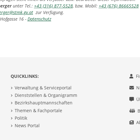
berger
unter Tel.:
+43 (316) 877-5528
, bzw. Mobil:
+43 (676) 86665528
erger@stmk.gv.at
zur Verfügung.
 Hofgasse 16 -
Datenschutz
QUICKLINKS:
F
Verwaltung & Serviceportal
N
Dienststellen & Organigramm
Ü
Bezirkshauptmannschaften
Themen & Fachportale
B
Politik
A
News Portal