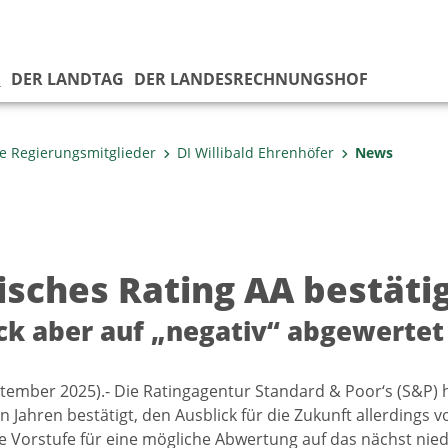
G
DER LANDTAG
DER LANDESRECHNUNGSHOF
e Regierungsmitglieder
DI Willibald Ehrenhöfer
News
risches Rating AA bestäti
ck aber auf „negativ“ abgewertet
ptember 2025).- Die Ratingagentur Standard & Poor‘s (S&P) h
 Jahren bestätigt, den Ausblick für die Zukunft allerdings v
e Vorstufe für eine mögliche Abwertung auf das nächst nied