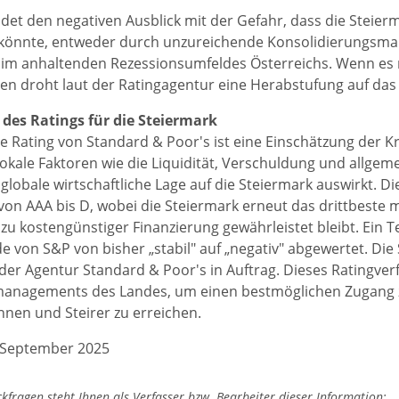
et den negativen Ausblick mit der Gefahr, dass die Steierm
 könnte, entweder durch unzureichende Konsolidierungsma
im anhaltenden Rezessionsumfeldes Österreichs. Wenn es 
 droht laut der Ratingagentur eine Herabstufung auf das 
des Ratings für die Steiermark
he Rating von Standard & Poor's ist eine Einschätzung der K
lokale Faktoren wie die Liquidität, Verschuldung und allgeme
e globale wirtschaftliche Lage auf die Steiermark auswirkt. 
 von AAA bis D, wobei die Steiermark erneut das drittbeste 
u kostengünstiger Finanzierung gewährleistet bleibt. Ein Tei
e von S&P von bisher „stabil" auf „negativ" abgewertet. Die 
 der Agentur Standard & Poor's in Auftrag. Dieses Ratingver
managements des Landes, um einen bestmöglichen Zugang z
innen und Steirer zu erreichen.
. September 2025
fragen steht Ihnen als Verfasser bzw. Bearbeiter dieser Information: