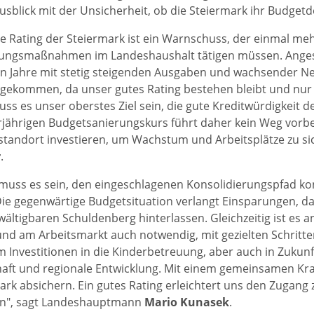
usblick mit der Unsicherheit, ob die Steiermark ihr Budgetde
le Rating der Steiermark ist ein Warnschuss, der einmal me
rungsmaßnahmen im Landeshaushalt tätigen müssen. Anges
 Jahre mit stetig steigenden Ausgaben und wachsender Ne
ekommen, da unser gutes Rating bestehen bleibt und nur d
s es unser oberstes Ziel sein, die gute Kreditwürdigkeit de
ährigen Budgetsanierungskurs führt daher kein Weg vorbei.
standort investieren, um Wachstum und Arbeitsplätze zu si
r
.
 muss es sein, den eingeschlagenen Konsolidierungspfad ko
Die gegenwärtige Budgetsituation verlangt Einsparungen, d
ältigbaren Schuldenberg hinterlassen. Gleichzeitig ist es a
und am Arbeitsmarkt auch notwendig, mit gezielten Schritte
Investitionen in die Kinderbetreuung, aber auch in Zukun
aft und regionale Entwicklung. Mit einem gemeinsamen Kraf
ark absichern. Ein gutes Rating erleichtert uns den Zugang
nen", sagt Landeshauptmann
Mario Kunasek
.