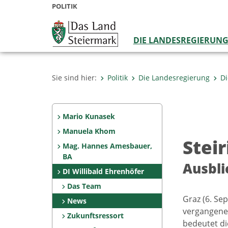
POLITIK
DIE LANDESREGIERUN
Sie sind hier:
Politik
Die Landesregierung
Di
Mario Kunasek
Manuela Khom
Stei
Mag. Hannes Amesbauer,
BA
Ausbli
DI Willibald Ehrenhöfer
Das Team
Graz (6. Se
News
vergangenen
Zukunftsressort
bedeutet di