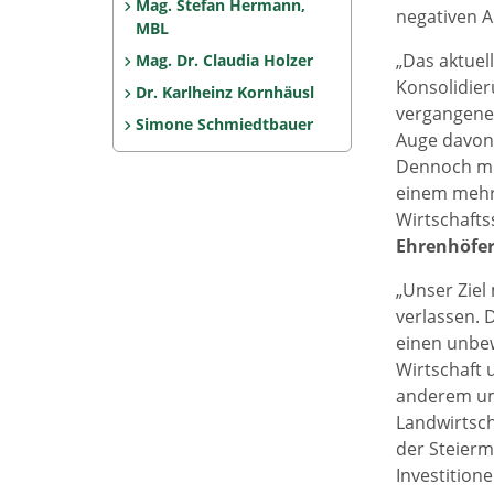
Mag. Stefan Hermann,
negativen A
MBL
„Das aktuel
Mag. Dr. Claudia Holzer
Konsolidie
Dr. Karlheinz Kornhäusl
vergangenen
Simone Schmiedtbauer
Auge davong
Dennoch mus
einem mehrj
Wirtschafts
Ehrenhöfe
„Unser Ziel
verlassen. 
einen unbew
Wirtschaft 
anderem um 
Landwirtsch
der Steierm
Investitio