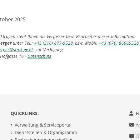
ktober 2025
fragen steht Ihnen als Verfasser bzw. Bearbeiter dieser Information:
berger
unter Tel.:
+43 (316) 877-5528
, bzw. Mobil:
+43 (676) 86665528
erger@stmk.gv.at
zur Verfügung.
 Hofgasse 16 -
Datenschutz
QUICKLINKS:
F
Verwaltung & Serviceportal
N
Dienststellen & Organigramm
Ü
Bezirkshauptmannschaften