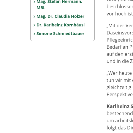
Mag. Stefan Hermann,
beschlossen,
MBL
vor hoch is
Mag. Dr. Claudia Holzer
Dr. Karlheinz Kornhäusl
„Mit der Ve
Daseinsvors
Simone Schmiedtbauer
Pflegeeinri
Bedarf an P
auf den ers
und in die 
„Wer heute 
tun wir mit
gleichzeiti
Perspektive
Karlheinz 
bestechend 
um arbeitsl
folgt das D