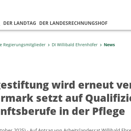
G
DER LANDTAG
DER LANDESRECHNUNGSHOF
e Regierungsmitglieder
DI Willibald Ehrenhöfer
News
gestiftung wird erneut ve
rmark setzt auf Qualifizi
nftsberufe in der Pflege
ktober 2025).- Auf Antrag von Arbeitslandesrat Willibald Eh