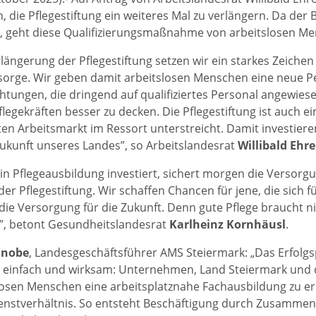
 die Pflegestiftung ein weiteres Mal zu verlängern. Da der B
t, geht diese Qualifizierungsmaßnahme von arbeitslosen Me
rlängerung der Pflegestiftung setzen wir ein starkes Zeiche
orge. Wir geben damit arbeitslosen Menschen eine neue Per
chtungen, die dringend auf qualifiziertes Personal angewies
flegekräften besser zu decken. Die Pflegestiftung ist auc
ten Arbeitsmarkt im Ressort unterstreicht. Damit investieren 
Zukunft unseres Landes”, so Arbeitslandesrat
Willibald Ehr
in Pflegeausbildung investiert, sichert morgen die Versorg
 der Pflegestiftung. Wir schaffen Chancen für jene, die sich
g die Versorgung für die Zukunft. Denn gute Pflege braucht 
”, betont Gesundheitslandesrat
Karlheinz Kornhäusl
.
Snobe
, Landesgeschäftsführer AMS Steiermark: „Das Erfolgspr
einfach und wirksam: Unternehmen, Land Steiermark und da
osen Menschen eine arbeitsplatznahe Fachausbildung zu e
ienstverhältnis. So entsteht Beschäftigung durch Zusammena