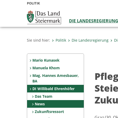
POLITIK
DIE LANDESREGIERUN
Sie sind hier:
Politik
Die Landesregierung
Di
Mario Kunasek
Manuela Khom
Pfle
Mag. Hannes Amesbauer,
BA
Steie
DI Willibald Ehrenhöfer
Zuku
Das Team
News
Zukunftsressort
Graz (30. O