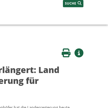
SUCHE
Seite drucken
Weitere Infos
rlängert: Land
erung für
renhöfer hat die Landesregierung heute