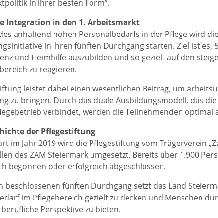
tpolitik in ihrer besten Form”.
e Integration in den 1. Arbeitsmarkt
des anhaltend hohen Personalbedarfs in der Pflege wird die
ngsinitiative in ihren fünften Durchgang starten. Ziel ist es
tenz und Heimhilfe auszubilden und so gezielt auf den stei
ereich zu reagieren.
tiftung leistet dabei einen wesentlichen Beitrag, um arbeit
ng zu bringen. Durch das duale Ausbildungsmodell, das die
flegebetrieb verbindet, werden die Teilnehmenden optimal au
hichte der Pflegestiftung
art im Jahr 2019 wird die Pflegestiftung vom Trägerverein „
llen des ZAM Steiermark umgesetzt. Bereits über 1.900 Per
ch begonnen oder erfolgreich abgeschlossen.
 beschlossenen fünften Durchgang setzt das Land Steierma
edarf im Pflegebereich gezielt zu decken und Menschen dur
 berufliche Perspektive zu bieten.