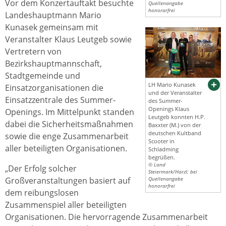
Vor dem Konzertauftakt besuchte
Quellenangabe
honorarfrei
Landeshauptmann Mario
Kunasek gemeinsam mit
Veranstalter Klaus Leutgeb sowie
Vertretern von
Bezirkshauptmannschaft,
Stadtgemeinde und
LH Mario Kunasek
Einsatzorganisationen die
und der Veranstalter
Einsatzzentrale des Summer-
des Summer-
Openings Klaus
Openings. Im Mittelpunkt standen
Leutgeb konnten H.P.
dabei die Sicherheitsmaßnahmen
Baxxter (M.) von der
deutschen Kultband
sowie die enge Zusammenarbeit
Scooter in
aller beteiligten Organisationen.
Schladming
begrüßen.
© Land
„Der Erfolg solcher
Steiermark/Harzl; bei
Großveranstaltungen basiert auf
Quellenangabe
honorarfrei
dem reibungslosen
Zusammenspiel aller beteiligten
Organisationen. Die hervorragende Zusammenarbeit