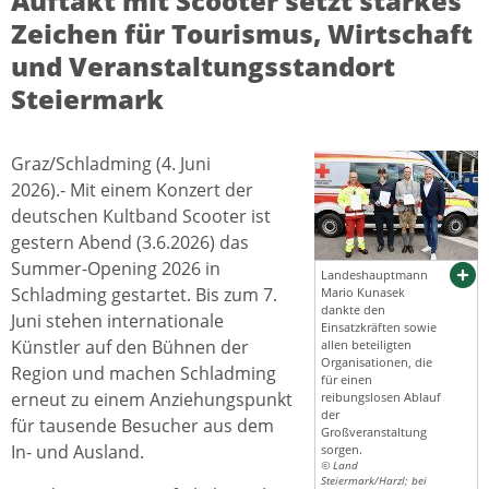
Auftakt mit Scooter setzt starkes
Zeichen für Tourismus, Wirtschaft
und Veranstaltungsstandort
Steiermark
Graz/Schladming (4. Juni
2026).- Mit einem Konzert der
deutschen Kultband Scooter ist
gestern Abend (3.6.2026) das
Summer-Opening 2026 in
Landeshauptmann
Schladming gestartet. Bis zum 7.
Mario Kunasek
dankte den
Juni stehen internationale
Einsatzkräften sowie
Künstler auf den Bühnen der
allen beteiligten
Organisationen, die
Region und machen Schladming
für einen
erneut zu einem Anziehungspunkt
reibungslosen Ablauf
der
für tausende Besucher aus dem
Großveranstaltung
In- und Ausland.
sorgen.
© Land
Steiermark/Harzl; bei