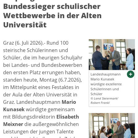
Bundessieger schulischer
Wettbewerbe in der Alten
Universität
Graz (6. Juli 2026).- Rund 100
steirische Schülerinnen und
Schüler, die im heurigen Schuljahr
bei Landes- und Bundesbewerben
den ersten Platz errungen haben,
Landeshauptmann
standen heute, Montag (6.7.2026),
Mario Kunasek
würdigte exzellente
im Mittelpunkt eines Festaktes in
Schülerinnen und
der Aula der Alten Universität in
Schüler
© Land Steiermark/
Graz. Landeshauptmann
Mario
Robert Frankl
Kunasek
würdigte gemeinsam
mit Bildungsdirektorin
Elisabeth
Meixner
die außergewöhnlichen
Leistungen der jungen Talente