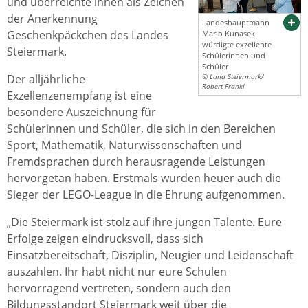
und überreichte ihnen als Zeichen
der Anerkennung
Landeshauptmann
Geschenkpäckchen des Landes
Mario Kunasek
würdigte exzellente
Steiermark.
Schülerinnen und
Schüler
Der alljährliche
© Land Steiermark/
Robert Frankl
Exzellenzenempfang ist eine
besondere Auszeichnung für
Schülerinnen und Schüler, die sich in den Bereichen
Sport, Mathematik, Naturwissenschaften und
Fremdsprachen durch herausragende Leistungen
hervorgetan haben. Erstmals wurden heuer auch die
Sieger der LEGO-League in die Ehrung aufgenommen.
„Die Steiermark ist stolz auf ihre jungen Talente. Eure
Erfolge zeigen eindrucksvoll, dass sich
Einsatzbereitschaft, Disziplin, Neugier und Leidenschaft
auszahlen. Ihr habt nicht nur eure Schulen
hervorragend vertreten, sondern auch den
Bildungsstandort Steiermark weit über die