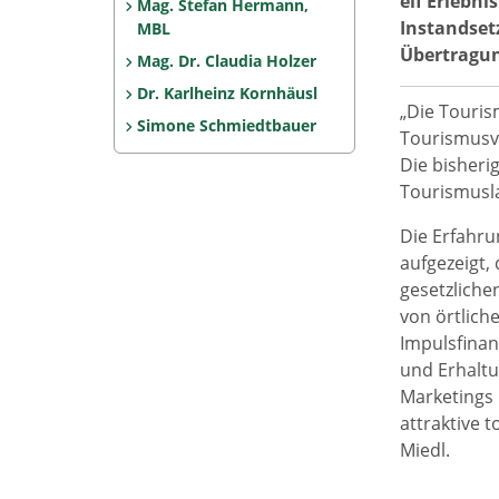
elf Erlebn
Mag. Stefan Hermann,
Instandset
MBL
Übertragun
Mag. Dr. Claudia Holzer
Dr. Karlheinz Kornhäusl
„Die Tourism
Simone Schmiedtbauer
Tourismusve
Die bisheri
Tourismusla
Die Erfahru
aufgezeigt,
gesetzliche
von örtlich
Impulsfinan
und Erhaltu
Marketings 
attraktive t
Miedl.