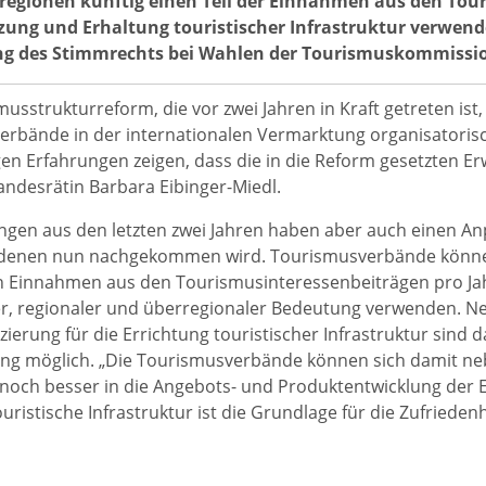
isregionen künftig einen Teil der Einnahmen aus den Tou
zung und Erhaltung touristischer Infrastruktur verwende
g des Stimmrechts bei Wahlen der Tourismuskommissi
usstrukturreform, die vor zwei Jahren in Kraft getreten ist, 
rbände in der internationalen Vermarktung organisatorisch 
gen Erfahrungen zeigen, dass die in die Reform gesetzten Er
ndesrätin Barbara Eibinger-Miedl.
ngen aus den letzten zwei Jahren haben aber auch einen A
 denen nun nachgekommen wird. Tourismusverbände können 
n Einnahmen aus den Tourismusinteressenbeiträgen pro Jahr
er, regionaler und überregionaler Bedeutung verwenden. N
zierung für die Errichtung touristischer Infrastruktur sind
ng möglich. „Die Tourismusverbände können sich damit neb
noch besser in die Angebots- und Produktentwicklung der 
ouristische Infrastruktur ist die Grundlage für die Zufrieden