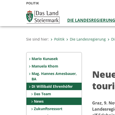
POLITIK
DIE LANDESREGIERUN
Sie sind hier:
Politik
Die Landesregierung
Di
Mario Kunasek
Manuela Khom
Neue
Mag. Hannes Amesbauer,
BA
tour
DI Willibald Ehrenhöfer
Das Team
News
Graz, 9. N
Zukunftsressort
Landesregi