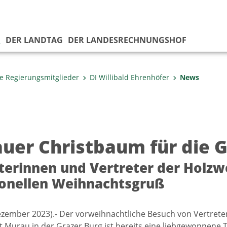
G
DER LANDTAG
DER LANDESRECHNUNGSHOF
e Regierungsmitglieder
DI Willibald Ehrenhöfer
News
uer Christbaum für die G
terinnen und Vertreter der Holz
ionellen Weihnachtsgruß
ezember 2023).- Der vorweihnachtliche Besuch von Vertrete
t Murau in der Grazer Burg ist bereits eine liebgewonnene T