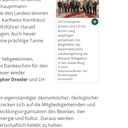
eshauptmann-
ie den Landesrätinnen
 Karlheinz Kornhäusl
LH Christopher
tsführer Harald
Drexler und LH-Stv.
Anton Lang
ngen. Auch heuer
empfingen
ine prächtige Tanne
gemeinsam mit
Mitgliedern der
Steiermärkischen
Landesregierung die
er liebgewonnen,
Murauer Delegation
in der Grazer Burg.
hes Dankeschön für den
© Land
Steiermark/Binder; bei
heuer wieder
Quellenangabe
pher Drexler
und LH-
honorarfrei
von eigenständiger ökonomischer, ökologischer
strecken sich auf die Mitgliedsgemeinden und
twicklungsorganisation des Bezirkes. Vier
 Energie und Kultur. Daraus werden
rtschaftlich belebt zu halten.