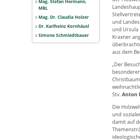
Mag. Stefan Hermann,
Landeshaup
MBL
Stellvertre
Mag. Dr. Claudia Holzer
und Landesr
Dr. Karlheinz Kornhäusl
und Ursula
Simone Schmiedtbauer
Kraxner ang
überbracht
aus dem Bez
„Der Besuch
besonderen 
Christbaum,
weihnachtli
Stv.
Anton 
Die Holzwel
und soziale
damit auf d
Themensträn
ideologisch