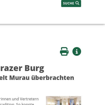
SUCHE
Seite drucken
Weitere Infos
razer Burg
welt Murau überbrachten
rinnen und Vertretern
radition. So konnte