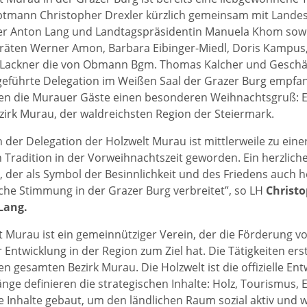
tmann Christopher Drexler kürzlich gemeinsam mit Land
ter Anton Lang und Landtagspräsidentin Manuela Khom sow
äten Werner Amon, Barbara Eibinger-Miedl, Doris Kampus,
 Lackner die von Obmann Bgm. Thomas Kalcher und Geschäf
eführte Delegation im Weißen Saal der Grazer Burg empfa
en die Murauer Gäste einen besonderen Weihnachtsgruß: E
irk Murau, der waldreichsten Region der Steiermark.
 der Delegation der Holzwelt Murau ist mittlerweile zu ein
Tradition in der Vorweihnachtszeit geworden. Ein herzlic
 der als Symbol der Besinnlichkeit und des Friedens auch 
che Stimmung in der Grazer Burg verbreitet”, so LH
Christo
Lang.
t Murau ist ein gemeinnütziger Verein, der die Förderung 
r Entwicklung in der Region zum Ziel hat. Die Tätigkeiten er
en gesamten Bezirk Murau. Die Holzwelt ist die offizielle En
ge definieren die strategischen Inhalte: Holz, Tourismus,
e Inhalte gebaut, um den ländlichen Raum sozial aktiv und wi