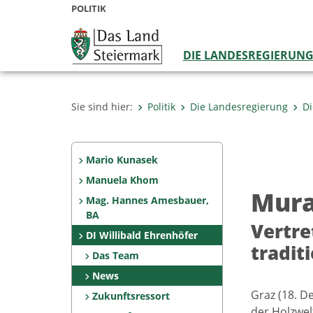
POLITIK
DIE LANDESREGIERUN
Sie sind hier:
Politik
Die Landesregierung
Di
Mario Kunasek
Manuela Khom
Mura
Mag. Hannes Amesbauer,
BA
Vertre
DI Willibald Ehrenhöfer
tradit
Das Team
News
Graz (18. D
Zukunftsressort
der Holzwel