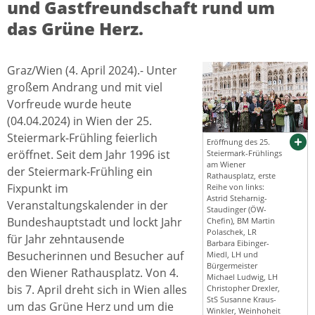
und Gastfreundschaft rund um
das Grüne Herz.
Graz/Wien (4. April 2024).- Unter
großem Andrang und mit viel
Vorfreude wurde heute
(04.04.2024) in Wien der 25.
Steiermark-Frühling feierlich
Eröffnung des 25.
eröffnet. Seit dem Jahr 1996 ist
Steiermark-Frühlings
am Wiener
der Steiermark-Frühling ein
Rathausplatz, erste
Fixpunkt im
Reihe von links:
Astrid Steharnig-
Veranstaltungskalender in der
Staudinger (ÖW-
Bundeshauptstadt und lockt Jahr
Chefin), BM Martin
Polaschek, LR
für Jahr zehntausende
Barbara Eibinger-
Besucherinnen und Besucher auf
Miedl, LH und
Bürgermeister
den Wiener Rathausplatz. Von 4.
Michael Ludwig, LH
bis 7. April dreht sich in Wien alles
Christopher Drexler,
StS Susanne Kraus-
um das Grüne Herz und um die
Winkler, Weinhoheit