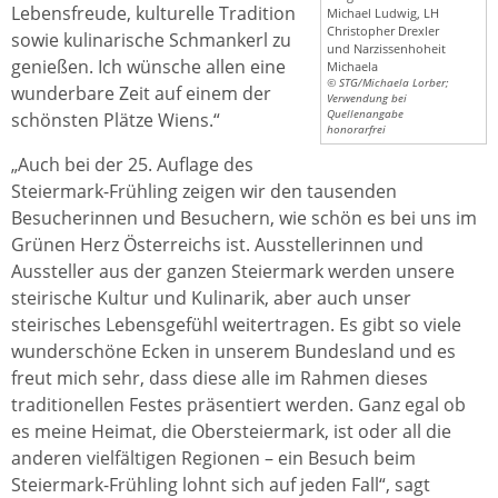
Lebensfreude, kulturelle Tradition
Michael Ludwig, LH
Christopher Drexler
sowie kulinarische Schmankerl zu
und Narzissenhoheit
genießen. Ich wünsche allen eine
Michaela
© STG/Michaela Lorber;
wunderbare Zeit auf einem der
Verwendung bei
Quellenangabe
schönsten Plätze Wiens.“
honorarfrei
„Auch bei der 25. Auflage des
Steiermark-Frühling zeigen wir den tausenden
Besucherinnen und Besuchern, wie schön es bei uns im
Grünen Herz Österreichs ist. Ausstellerinnen und
Aussteller aus der ganzen Steiermark werden unsere
steirische Kultur und Kulinarik, aber auch unser
steirisches Lebensgefühl weitertragen. Es gibt so viele
wunderschöne Ecken in unserem Bundesland und es
freut mich sehr, dass diese alle im Rahmen dieses
traditionellen Festes präsentiert werden. Ganz egal ob
es meine Heimat, die Obersteiermark, ist oder all die
anderen vielfältigen Regionen – ein Besuch beim
Steiermark-Frühling lohnt sich auf jeden Fall“, sagt