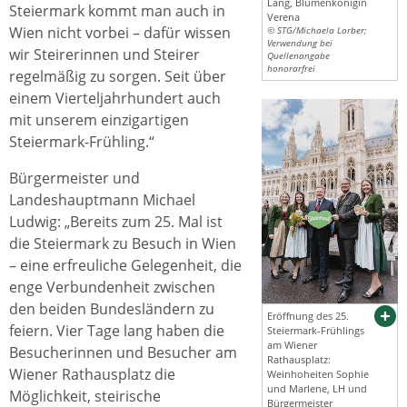
Lang, Blumenkönigin
Steiermark kommt man auch in
Verena
Wien nicht vorbei – dafür wissen
© STG/Michaela Lorber;
Verwendung bei
wir Steirerinnen und Steirer
Quellenangabe
honorarfrei
regelmäßig zu sorgen. Seit über
einem Vierteljahrhundert auch
mit unserem einzigartigen
Steiermark-Frühling.“
Bürgermeister und
Landeshauptmann Michael
Ludwig: „Bereits zum 25. Mal ist
die Steiermark zu Besuch in Wien
– eine erfreuliche Gelegenheit, die
enge Verbundenheit zwischen
den beiden Bundesländern zu
Eröffnung des 25.
feiern. Vier Tage lang haben die
Steiermark-Frühlings
am Wiener
Besucherinnen und Besucher am
Rathausplatz:
Wiener Rathausplatz die
Weinhoheiten Sophie
und Marlene, LH und
Möglichkeit, steirische
Bürgermeister