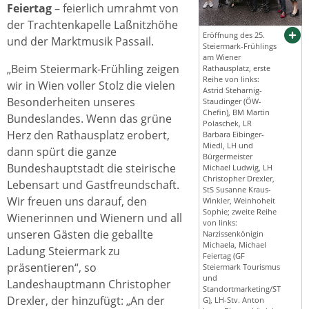
Feiertag
– feierlich umrahmt von
der Trachtenkapelle Laßnitzhöhe
Eröffnung des 25.
und der Marktmusik Passail.
Steiermark-Frühlings
am Wiener
„Beim Steiermark-Frühling zeigen
Rathausplatz, erste
Reihe von links:
wir in Wien voller Stolz die vielen
Astrid Steharnig-
Besonderheiten unseres
Staudinger (ÖW-
Chefin), BM Martin
Bundeslandes. Wenn das grüne
Polaschek, LR
Herz den Rathausplatz erobert,
Barbara Eibinger-
Miedl, LH und
dann spürt die ganze
Bürgermeister
Bundeshauptstadt die steirische
Michael Ludwig, LH
Christopher Drexler,
Lebensart und Gastfreundschaft.
StS Susanne Kraus-
Wir freuen uns darauf, den
Winkler, Weinhoheit
Sophie; zweite Reihe
Wienerinnen und Wienern und all
von links:
unseren Gästen die geballte
Narzissenkönigin
Michaela, Michael
Ladung Steiermark zu
Feiertag (GF
präsentieren“, so
Steiermark Tourismus
und
Landeshauptmann Christopher
Standortmarketing/ST
Drexler, der hinzufügt: „An der
G), LH-Stv. Anton