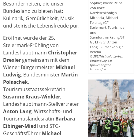
Besonderheiten, die unser
Sophie; zweite Reihe
von links:
Bundesland zu bieten hat:
Narzissenkönigin
Kulinarik, Gemütlichkeit, Musik
Michaela, Michael
Feiertag (GF
und steirische Lebensfreude pur.
Steiermark Tourismus
und
Eröffnet wurde der 25.
Standortmarketing/ST
G), LH-Stv. Anton
Steiermark-Frühling von
Lang, Blumenkönigin
Landeshauptmann
Christopher
Verena
© STG/Michaela Lorber;
Drexler
gemeinsam mit dem
Verwendung bei
Quellenangabe
Wiener Bürgermeister
Michael
honorarfrei
Ludwig
, Bundesminister
Martin
Polaschek
,
Tourismusstaatssekretärin
Susanne Kraus-Winkler
,
Landeshauptmann-Stellvertreter
Anton Lang
, Wirtschafts- und
Tourismuslandesrätin
Barbara
Eibinger-Miedl
und STG-
Geschäftsführer
Michael