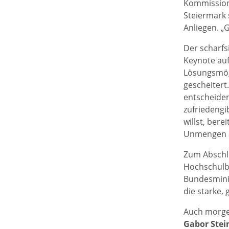
Kommission 
Steiermark 
Anliegen. „
Der scharfs
Keynote au
Lösungsmögl
gescheiter
entscheiden
zufriedengi
willst, bere
Unmengen an
Zum Abschlu
Hochschulbi
Bundesminis
die starke,
Auch morgen
Gabor Stei