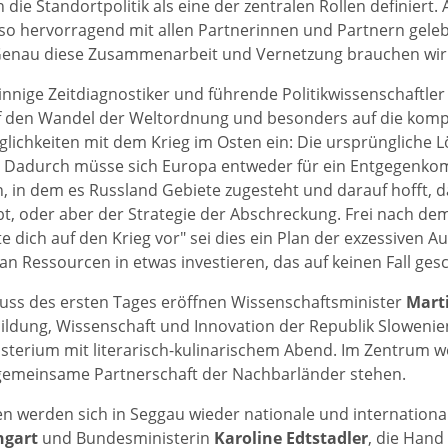
die Standortpolitik als eine der zentralen Rollen definiert.
so hervorragend mit allen Partnerinnen und Partnern gelebt
Genau diese Zusammenarbeit und Vernetzung brauchen wir 
innige Zeitdiagnostiker und führende Politikwissenschaftle
f den Wandel der Weltordnung und besonders auf die kompl
ichkeiten mit dem Krieg im Osten ein: Die ursprüngliche 
t. Dadurch müsse sich Europa entweder für ein Entgegen
, in dem es Russland Gebiete zugesteht und darauf hofft, 
bt, oder aber der Strategie der Abschreckung. Frei nach de
ite dich auf den Krieg vor" sei dies ein Plan der exzessiven 
 Ressourcen in etwas investieren, das auf keinen Fall ges
ss des ersten Tages eröffnen Wissenschaftsminister
Mart
ldung, Wissenschaft und Innovation der Republik Sloweni
terium mit literarisch-kulinarischem Abend. Im Zentrum 
 gemeinsame Partnerschaft der Nachbarländer stehen.
 werden sich in Seggau wieder nationale und internationale
ngart
und Bundesministerin
Karoline Edtstadler
, die Hand