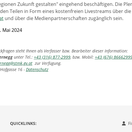
gionen Zukunft gestalten" eingehend beschäftigen. Die Ple
en Teilen in Form eines kostenfreien Livestreams über d
at
und über die Medienpartnerschaften zugänglich sein.
. Mai 2024
fragen steht Ihnen als Verfasser bzw. Bearbeiter dieser Information:
ernegg
unter Tel.:
+43 (316) 877-2999
, bzw. Mobil:
+43 (676) 8666299
rnegg@stmk.gv.at
zur Verfügung.
 Hofgasse 16 -
Datenschutz
QUICKLINKS:
F