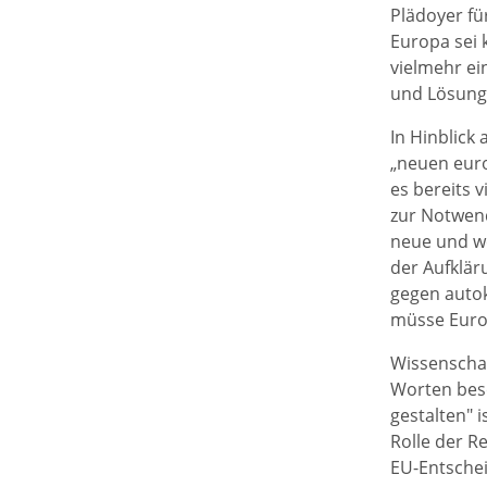
Plädoyer fü
Europa sei 
vielmehr ei
und Lösunge
In Hinblick
„neuen euro
es bereits v
zur Notwend
neue und we
der Aufklär
gegen autok
müsse Europ
Wissenschaf
Worten beso
gestalten" 
Rolle der R
EU-Entschei