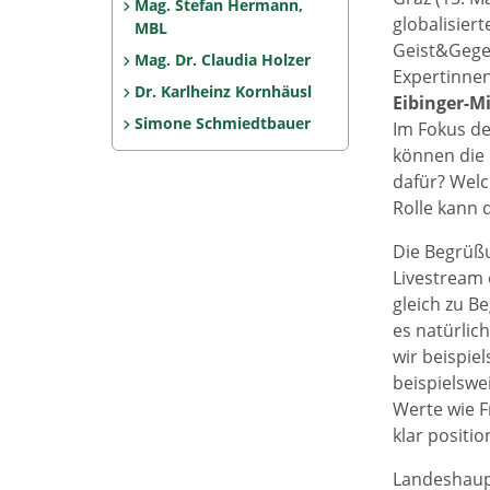
Mag. Stefan Hermann,
globalisier
MBL
Geist&Gegen
Mag. Dr. Claudia Holzer
Expertinnen
Dr. Karlheinz Kornhäusl
Eibinger-M
Simone Schmiedtbauer
Im Fokus de
können die
dafür? Welc
Rolle kann 
Die Begrüßu
Livestream 
gleich zu B
es natürlic
wir beispie
beispielswe
Werte wie F
klar positio
Landeshau