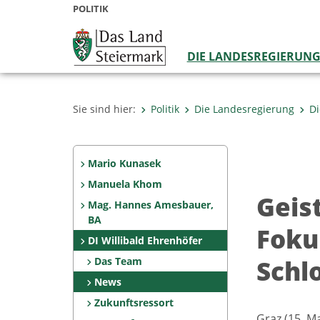
POLITIK
DIE LANDESREGIERUN
Sie sind hier:
Politik
Die Landesregierung
Di
Mario Kunasek
Manuela Khom
Geis
Mag. Hannes Amesbauer,
BA
Foku
DI Willibald Ehrenhöfer
Schl
Das Team
News
Zukunftsressort
Graz (15. M