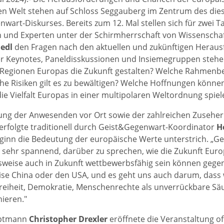
ten Welt stehen auf Schloss Seggauberg im Zentrum des die
wart-Diskurses. Bereits zum 12. Mal stellen sich für zwei T
 und Experten unter der Schirmherrschaft von Wissenscha
iedl
den Fragen nach den aktuellen und zukünftigen Herau
r Keynotes, Paneldisskussionen und Insiemegruppen stehe
 Regionen Europas die Zukunft gestalten? Welche Rahmenb
he Risiken gilt es zu bewältigen? Welche Hoffnungen können
die Vielfalt Europas in einer multipolaren Weltordnung spiel
ng der Anwesenden vor Ort sowie der zahlreichen Zuseher
erfolgte traditionell durch Geist&Gegenwart-Koordinator
H
eginn die Bedeutung der europäische Werte unterstrich. „Gera
h sehr spannend, darüber zu sprechen, wie die Zukunft Euro
lsweise auch in Zukunft wettbewerbsfähig sein können geg
ise China oder den USA, und es geht uns auch darum, dass 
reiheit, Demokratie, Menschenrechte als unverrückbare Sä
nieren."
ptmann
Christopher Drexler
eröffnete die Veranstaltung off