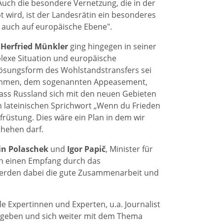
 Auch die besondere Vernetzung, die in der
 wird, ist der Landesrätin ein besonderes
auch auf europäische Ebene".
r
Herfried Münkler
ging hingegen in seiner
exe Situation und europäische
Lösungsform des Wohlstandstransfers sei
kommen, dem sogenannten Appeasement,
dass Russland sich mit den neuen Gebieten
m lateinischen Sprichwort „Wenn du Frieden
Aufrüstung. Dies wäre ein Plan in dem wir
chehen darf.
in Polaschek
und
Igor Papič
, Minister für
en einen Empfang durch das
werden dabei die gute Zusammenarbeit und
 Expertinnen und Experten, u.a. Journalist
 geben und sich weiter mit dem Thema