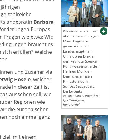
sjährigen
age zahlreiche
ftslandesrätin
Barbara
sforderungen Europas.
Wissenschaftslandesr
n Fragen wie etwa: Wie
ätin Barbara Eibinger-
Miedl begrüßte
edingungen braucht es
gemeinsam mit
 sich erfüllen? Welche
Landeshauptmann
Christopher Drexler
en?
den Keynote-Speaker
Politikwissenschaftler
innen und Zuseher via
Herfried Münkler
beim diesjährigen
erwig Hösele
, welcher
Pfingstdialog im
de in dieser Zeit ist
Schloss Seggauberg
bei Leibnitz
pas aussehen soll, wie
© Foto: Foto Fischer; bei
Quellenangabe
enüber Regionen wie
honorarfrei
wir die europäischen
uen noch einmal ganz
iziell mit einem