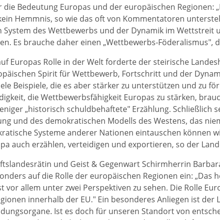
r die Bedeutung Europas und der europäischen Regionen: „
kein Hemmnis, so wie das oft von Kommentatoren unterstel
n System des Wettbewerbs und der Dynamik im Wettstreit 
n. Es brauche daher einen „Wettbewerbs-Föderalismus", de
 auf Europas Rolle in der Welt forderte der steirische Land
päischen Spirit für Wettbewerb, Fortschritt und der Dynami
iele Beispiele, die es aber stärker zu unterstützen und zu för
igkeit, die Wettbewerbsfähigkeit Europas zu stärken, brau
niger „historisch schuldbehaftete" Erzählung. Schließlich 
ung und des demokratischen Modells des Westens, das nie
ratische Systeme anderer Nationen eintauschen können wil
a auch erzählen, verteidigen und exportieren, so der La
tslandesrätin und Geist & Gegenwart Schirmherrin Barbara 
nders auf die Rolle der europäischen Regionen ein: „Das 
ist vor allem unter zwei Perspektiven zu sehen. Die Rolle Eu
egionen innerhalb der EU." Ein besonderes Anliegen ist der 
dungsorgane. Ist es doch für unseren Standort von entsch