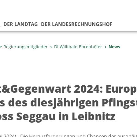
G
DER LANDTAG
DER LANDESRECHNUNGSHOF
e Regierungsmitglieder
DI Willibald Ehrenhöfer
News
t&Gegenwart 2024: Europ
s des diesjährigen Pfings
oss Seggau in Leibnitz
ai 2024).- Die Herausforderungen und Chancen der europäi