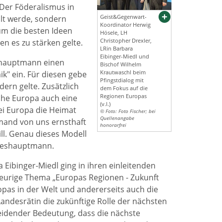
Der Föderalismus in
Geist&Gegenwart-
lt werde, sondern
Koordinator Herwig
um die besten Ideen
Hösele, LH
Christopher Drexler,
n es zu stärken gelte.
LRin Barbara
Eibinger-Miedl und
eshauptmann einen
Bischof Wilhelm
Krautwaschl beim
k" ein. Für diesen gebe
Pfingstdialog mit
dern gelte. Zusätzlich
dem Fokus auf die
Regionen Europas
che Europa auch eine
(v.l.)
sei Europa die Heimat
© Foto: Foto Fischer; bei
Quellenangabe
mand von uns ernsthaft
honorarfrei
l. Genau dieses Modell
ndeshauptmann.
Eibinger-Miedl ging in ihren einleitenden
heurige Thema „Europas Regionen - Zukunft
ropas in der Welt und andererseits auch die
Landesrätin die zukünftige Rolle der nächsten
eidender Bedeutung, dass die nächste