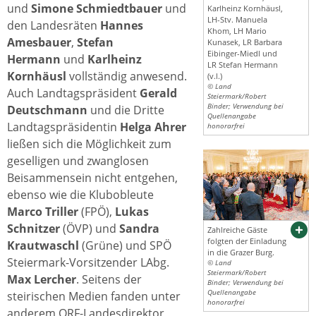
und
Simone Schmiedtbauer
und
Karlheinz Kornhäusl,
LH-Stv. Manuela
den Landesräten
Hannes
Khom, LH Mario
Amesbauer
,
Stefan
Kunasek, LR Barbara
Eibinger-Miedl und
Hermann
und
Karlheinz
LR Stefan Hermann
Kornhäusl
vollständig anwesend.
(v.l.)
© Land
Auch Landtagspräsident
Gerald
Steiermark/Robert
Binder; Verwendung bei
Deutschmann
und die Dritte
Quellenangabe
Landtagspräsidentin
Helga Ahrer
honorarfrei
ließen sich die Möglichkeit zum
geselligen und zwanglosen
Beisammensein nicht entgehen,
ebenso wie die Klubobleute
Marco Triller
(FPÖ),
Lukas
Schnitzer
(ÖVP) und
Sandra
Zahlreiche Gäste
folgten der Einladung
Krautwaschl
(Grüne) und SPÖ
in die Grazer Burg.
Steiermark-Vorsitzender LAbg.
© Land
Steiermark/Robert
Max Lercher
. Seitens der
Binder; Verwendung bei
Quellenangabe
steirischen Medien fanden unter
honorarfrei
anderem ORF-Landesdirektor