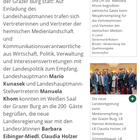
der Grazer Burg statt: Auf
und LH-Stv. Manuela
Khom begrüßten
Einladung des
zahlreiche Gäste beim
Landeshauptmannes trafen sich
Neujahrsempfang für
die Vertreterinnen
Vertreterinnen und Vertreter der
und Vertreter der
heimischen Medienlandschaft
steirischen Medien.
© Land
und
Steiermark/Robert
Binder; Verwendung bei
Kommunikationsverantwortliche
Quellenangabe
aus Wirtschaft, Politik, Verwaltung
honorarfrei
und Interessensvertretungen mit
der Landespolitik zum Empfang.
Landeshauptmann
Mario
Kunasek
und Landeshauptmann-
Stellvertreterin
Manuela
Khom
konnten im Weißen Saal
Die neue
Landesregierung
der Grazer Burg an die 200 Gäste
beim
begrüßen, die neue
Medienempfang in
der Grazer Burg: LR
Landesregierung war mit den
Hannes Amesbauer,
Landesrätinnen
Barbara
LR Claudia Holzer, LR
Simone
Eibinger-Miedl
,
Claudia Holzer
Schmiedtbauer, LR