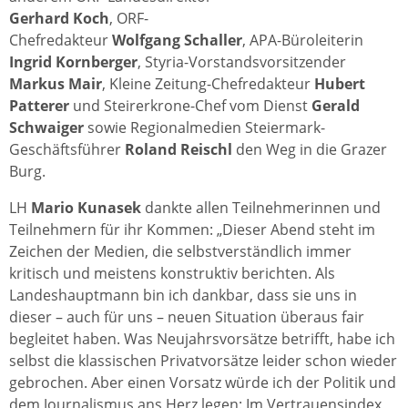
Gerhard Koch
, ORF-
Chefredakteur
Wolfgang Schaller
, APA-Büroleiterin
Ingrid Kornberger
, Styria-Vorstandsvorsitzender
Markus Mair
, Kleine Zeitung-Chefredakteur
Hubert
Patterer
und Steirerkrone-Chef vom Dienst
Gerald
Schwaiger
sowie Regionalmedien Steiermark-
Geschäftsführer
Roland Reischl
den Weg in die Grazer
Burg.
LH
Mario Kunasek
dankte allen Teilnehmerinnen und
Teilnehmern für ihr Kommen: „Dieser Abend steht im
Zeichen der Medien, die selbstverständlich immer
kritisch und meistens konstruktiv berichten. Als
Landeshauptmann bin ich dankbar, dass sie uns in
dieser – auch für uns – neuen Situation überaus fair
begleitet haben. Was Neujahrsvorsätze betrifft, habe ich
selbst die klassischen Privatvorsätze leider schon wieder
gebrochen. Aber einen Vorsatz würde ich der Politik und
dem Journalismus ans Herz legen: Im Vertrauensindex