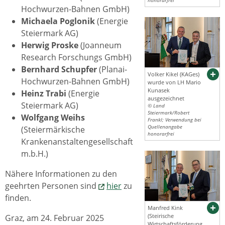
honorarfrei
Hochwurzen-Bahnen GmbH)
Michaela Poglonik
(Energie
Steiermark AG)
Herwig Proske
(Joanneum
Research Forschungs GmbH)
Bernhard Schupfer
(Planai-
Volker Kikel (KAGes)
Hochwurzen-Bahnen GmbH)
wurde von LH Mario
Kunasek
Heinz Trabi
(Energie
ausgezeichnet
Steiermark AG)
© Land
Steiermark/Robert
Wolfgang Weihs
Frankl; Verwendung bei
Quellenangabe
(Steiermärkische
honorarfrei
Krankenanstaltengesellschaft
m.b.H.)
Nähere Informationen zu den
geehrten Personen sind
hier
zu
finden.
Manfred Kink
(Steirische
Graz, am 24. Februar 2025
Wirtschaftsförderung