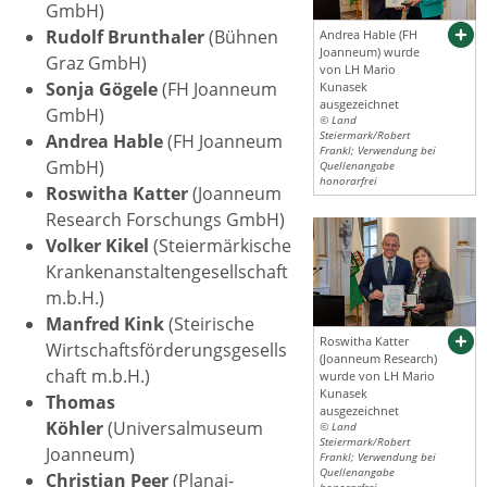
GmbH)
Rudolf Brunthaler
(Bühnen
Andrea Hable (FH
Joanneum) wurde
Graz GmbH)
von LH Mario
Sonja Gögele
(FH Joanneum
Kunasek
ausgezeichnet
GmbH)
© Land
Steiermark/Robert
Andrea Hable
(FH Joanneum
Frankl; Verwendung bei
GmbH)
Quellenangabe
honorarfrei
Roswitha Katter
(Joanneum
Research Forschungs GmbH)
Volker Kikel
(Steiermärkische
Krankenanstaltengesellschaft
m.b.H.)
Manfred Kink
(Steirische
Roswitha Katter
Wirtschaftsförderungsgesells
(Joanneum Research)
chaft m.b.H.)
wurde von LH Mario
Kunasek
Thomas
ausgezeichnet
Köhler
(Universalmuseum
© Land
Steiermark/Robert
Joanneum)
Frankl; Verwendung bei
Quellenangabe
Christian Peer
(Planai-