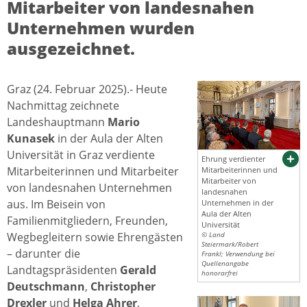
Mitarbeiter von landesnahen
Unternehmen wurden
ausgezeichnet.
Graz (24. Februar 2025).- Heute
Nachmittag zeichnete
Landeshauptmann
Mario
Kunasek
in der Aula der Alten
Universität in Graz verdiente
Ehrung verdienter
Mitarbeiterinnen und Mitarbeiter
Mitarbeiterinnen und
Mitarbeiter von
von landesnahen Unternehmen
landesnahen
aus. Im Beisein von
Unternehmen in der
Aula der Alten
Familienmitgliedern, Freunden,
Universität
Wegbegleitern sowie Ehrengästen
© Land
Steiermark/Robert
– darunter die
Frankl; Verwendung bei
Quellenangabe
Landtagspräsidenten
Gerald
honorarfrei
Deutschmann
,
Christopher
Drexler
und
Helga Ahrer
,