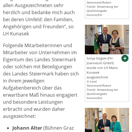
Steiermark/Robert
allen Ausgezeichneten sehr
Frankl; Verwendung bei
Quellenangabe
herzlich und bedanke mich auch
honorarfrei
bei deren Umfeld: den Familien,
Angehörigen und Freunden“, so
LH Kunasek
Folgende Mitarbeiterinnen und
Mitarbeiter von Unternehmen im
Sonja Gögele (FH
Eigentum des Landes Steiermark
Joanneum GmbH)
oder solchen mit Beteiligungen
wurde von LH Mario
Kunasek
des Landes Steiermark haben sich
ausgezeichnet
in ihrem jeweiligen
© Land
Steiermark/Robert
Aufgabenbereich über das
Frankl; Verwendung bei
erwartbare Maß hinaus engagiert
Quellenangabe
honorarfrei
und besondere Leistungen
erbracht und wurden daher
ausgezeichnet:
Johann Alter
(Bühnen Graz