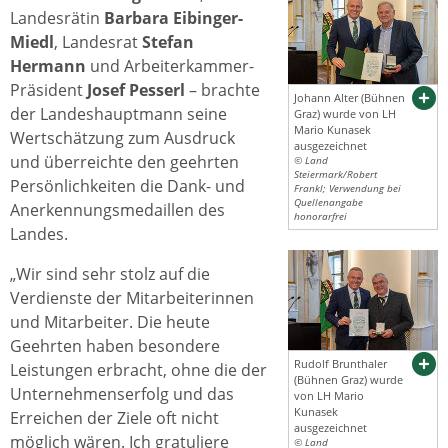
Landesrätin
Barbara Eibinger-
Miedl
, Landesrat
Stefan
Hermann
und Arbeiterkammer-
Präsident
Josef Pesserl
– brachte
Johann Alter (Bühnen
der Landeshauptmann seine
Graz) wurde von LH
Mario Kunasek
Wertschätzung zum Ausdruck
ausgezeichnet
und überreichte den geehrten
© Land
Steiermark/Robert
Persönlichkeiten die Dank- und
Frankl; Verwendung bei
Quellenangabe
Anerkennungsmedaillen des
honorarfrei
Landes.
„Wir sind sehr stolz auf die
Verdienste der Mitarbeiterinnen
und Mitarbeiter. Die heute
Geehrten haben besondere
Rudolf Brunthaler
Leistungen erbracht, ohne die der
(Bühnen Graz) wurde
Unternehmenserfolg und das
von LH Mario
Kunasek
Erreichen der Ziele oft nicht
ausgezeichnet
möglich wären. Ich gratuliere
© Land