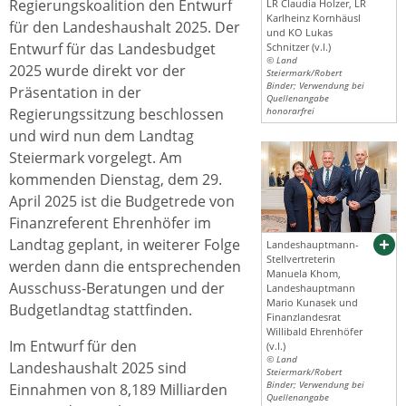
Regierungskoalition den Entwurf
LR Claudia Holzer, LR
Karlheinz Kornhäusl
für den Landeshaushalt 2025. Der
und KO Lukas
Entwurf für das Landesbudget
Schnitzer (v.l.)
© Land
2025 wurde direkt vor der
Steiermark/Robert
Binder; Verwendung bei
Präsentation in der
Quellenangabe
Regierungssitzung beschlossen
honorarfrei
und wird nun dem Landtag
Steiermark vorgelegt. Am
kommenden Dienstag, dem 29.
April 2025 ist die Budgetrede von
Finanzreferent Ehrenhöfer im
Landtag geplant, in weiterer Folge
Landeshauptmann-
Stellvertreterin
werden dann die entsprechenden
Manuela Khom,
Ausschuss-Beratungen und der
Landeshauptmann
Mario Kunasek und
Budgetlandtag stattfinden.
Finanzlandesrat
Willibald Ehrenhöfer
Im Entwurf für den
(v.l.)
© Land
Landeshaushalt 2025 sind
Steiermark/Robert
Binder; Verwendung bei
Einnahmen von 8,189 Milliarden
Quellenangabe