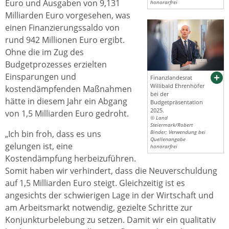
Euro und Ausgaben von 9,131
honorarfrei
Milliarden Euro vorgesehen, was
einen Finanzierungssaldo von
rund 942 Millionen Euro ergibt.
Ohne die im Zug des
Budgetprozesses erzielten
Einsparungen und
Finanzlandesrat
Willibald Ehrenhöfer
kostendämpfenden Maßnahmen
bei der
hätte in diesem Jahr ein Abgang
Budgetpräsentation
2025.
von 1,5 Milliarden Euro gedroht.
© Land
Steiermark/Robert
„Ich bin froh, dass es uns
Binder; Verwendung bei
Quellenangabe
gelungen ist, eine
honorarfrei
Kostendämpfung herbeizuführen.
Somit haben wir verhindert, dass die Neuverschuldung
auf 1,5 Milliarden Euro steigt. Gleichzeitig ist es
angesichts der schwierigen Lage in der Wirtschaft und
am Arbeitsmarkt notwendig, gezielte Schritte zur
Konjunkturbelebung zu setzen. Damit wir ein qualitativ