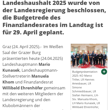
Landeshaushalt 2025 wurde von
der Landesregierung beschlossen,
die Budgetrede des
Finanzlandesrates im Landtag ist
für 29. April geplant.
Graz (24. April 2025).- Im Weißen
Saal der Grazer Burg
präsentierten heute (24.04.2025)
Landeshauptmann
Mario
Kunasek
, Landeshauptmann-
Budgetpräsentation
Stellvertreterin
Manuela
2025: KO Marco
Triller, LR Hannes
Khom
und Finanzlandesrat
Amesbauer, LR
Willibald Ehrenhöfer
gemeinsam
Simone
Schmiedtbauer, LR
mit den weiteren Mitgliedern der
Stefan Hermann, LH-
Landesregierung und den
Stv. Manuela Khom,
LH Mario Kunasek, LR
Klubobmännern der
Willibald Ehrenhöfer,