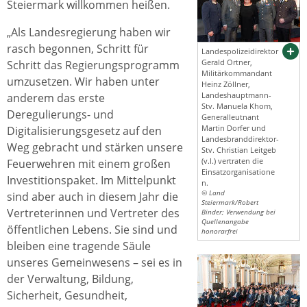
Steiermark willkommen heißen.
„Als Landesregierung haben wir
rasch begonnen, Schritt für
Landespolizeidirektor
Gerald Ortner,
Schritt das Regierungsprogramm
Militärkommandant
umzusetzen. Wir haben unter
Heinz Zöllner,
Landeshauptmann-
anderem das erste
Stv. Manuela Khom,
Deregulierungs- und
Generalleutnant
Martin Dorfer und
Digitalisierungsgesetz auf den
Landesbranddirektor-
Weg gebracht und stärken unsere
Stv. Christian Leitgeb
(v.l.) vertraten die
Feuerwehren mit einem großen
Einsatzorganisatione
Investitionspaket. Im Mittelpunkt
n.
© Land
sind aber auch in diesem Jahr die
Steiermark/Robert
Vertreterinnen und Vertreter des
Binder; Verwendung bei
Quellenangabe
öffentlichen Lebens. Sie sind und
honorarfrei
bleiben eine tragende Säule
unseres Gemeinwesens – sei es in
der Verwaltung, Bildung,
Sicherheit, Gesundheit,