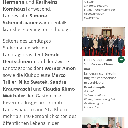
Hermann
und
Karlheinz
© Land
Steiermark/Robert
Kornhäusl
anwesend.
Binder; Verwendung bei
Quellenangabe
Landesrätin
Simone
honorarfrei
Schmiedtbauer
war ebenfalls
krankheitsbedingt entschuldigt.
Seitens des Landtages
Steiermark erwiesen
Landtagspräsident
Gerald
Landeshauptmann-
Deutschmann
und der Zweite
Stv. Manuela Khom
Landtagspräsident
Werner Amon
und
Landesamtsdirektorin
sowie die Klubobleute
Marco
Brigitte Scherz-Schaar
Triller
,
Niko Swatek, Sandra
mit steirischen
Bezirkshauptleuten.
Krautwaschl
und
Claudia Klimt-
© Land
Weithaler
den Gästen ihre
Steiermark/Robert
Binder; Verwendung bei
Reverenz. Insgesamt konnte
Quellenangabe
honorarfrei
Landeshauptmann-Stv. Khom
mehr als 140 Persönlichkeiten des
öffentlichen Lebens in der