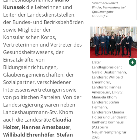
Steiermark/Robert
Kunasek
die Leiterinnen und
Binder; Verwendung bei
Quellenangabe
Leiter der Landesdienststellen,
honorarfrei
der Bundes- und Bezirksbehörden
sowie Mitglieder der
Konsularischen Korps,
Vertreterinnen und Vertreter des
Gesundsheitswesens, der
Einsatzkräfte, von
Erster
Bildungseinrichtungen,
Landtagspräsident
Gerald Deutschmann,
Glaubensgemeinschaften, der
Landesrat Willibald
Sozialpartner, verschiedener
Ehrenhöfer,
Landesrat Hannes
Interessensvertretungen sowie
Amesbauer, LH-Stv.
von politischen Parteien. Von der
Manuela Khom,
Landesrat Stefan
Landesregierung waren neben
Hermann,
Landeshauptmann-Stv. Khom
Landesrätin Claudia
Holzer und Landesrat
auch die Landesräte
Claudia
Karlheinz Kornhäusl
Holzer
,
Hannes Amesbauer
,
(V.l.) beim
Neujahrsempfang für
Willibald Ehrenhöfer
,
Stefan
2026.