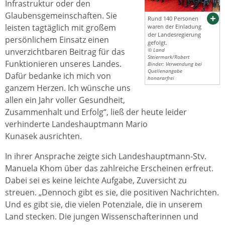
Infrastruktur oder den
Glaubensgemeinschaften. Sie
Rund 140 Personen
leisten tagtäglich mit großem
waren der Einladung
der Landesregierung
persönlichem Einsatz einen
gefolgt.
unverzichtbaren Beitrag für das
© Land
Steiermark/Robert
Funktionieren unseres Landes.
Binder; Verwendung bei
Quellenangabe
Dafür bedanke ich mich von
honorarfrei
ganzem Herzen. Ich wünsche uns
allen ein Jahr voller Gesundheit,
Zusammenhalt und Erfolg“, ließ der heute leider
verhinderte Landeshauptmann Mario
Kunasek ausrichten.
In ihrer Ansprache zeigte sich Landeshauptmann-Stv.
Manuela Khom über das zahlreiche Erscheinen erfreut.
Dabei sei es keine leichte Aufgabe, Zuversicht zu
streuen. „Dennoch gibt es sie, die positiven Nachrichten.
Und es gibt sie, die vielen Potenziale, die in unserem
Land stecken. Die jungen Wissenschafterinnen und