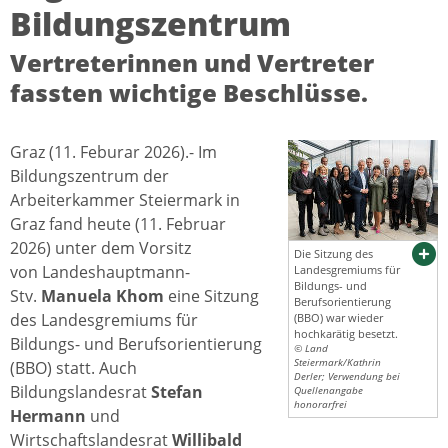
Bildungszentrum
Vertreterinnen und Vertreter
fassten wichtige Beschlüsse.
Graz (11. Feburar 2026).- Im
Bildungszentrum der
Arbeiterkammer Steiermark in
Graz fand heute (11. Februar
2026) unter dem Vorsitz
Die Sitzung des
von Landeshauptmann-
Landesgremiums für
Bildungs- und
Stv.
Manuela Khom
eine Sitzung
Berufsorientierung
des Landesgremiums für
(BBO) war wieder
hochkarätig besetzt.
Bildungs- und Berufsorientierung
© Land
Steiermark/Kathrin
(BBO) statt. Auch
Derler; Verwendung bei
Bildungslandesrat
Stefan
Quellenangabe
honorarfrei
Hermann
und
Wirtschaftslandesrat
Willibald