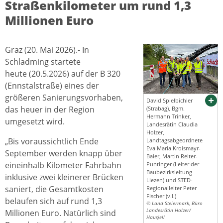
Straßenkilometer um rund 1,3
Millionen Euro
Graz (20. Mai 2026).- In
Schladming startete
heute (20.5.2026) auf der B 320
(Ennstalstraße) eines der
größeren Sanierungsvorhaben,
David Spielbichler
das heuer in der Region
(Strabag), Bgm.
Hermann Trinker,
umgesetzt wird.
Landesrätin Claudia
Holzer,
„Bis voraussichtlich Ende
Landtagsabgeordnete
Eva Maria Kroismayr-
September werden knapp über
Baier, Martin Reiter-
eineinhalb Kilometer Fahrbahn
Puntinger (Leiter der
Baubezirksleitung
inklusive zwei kleinerer Brücken
Liezen) und STED-
saniert, die Gesamtkosten
Regionalleiter Peter
Fischer (v.l.)
belaufen sich auf rund 1,3
© Land Steiermark, Büro
Landesrätin Holzer/
Millionen Euro. Natürlich sind
Hausjell